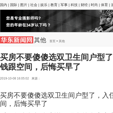
国内
|
国际
|
图片
|
社会
|
娱乐
|
教育
|
军事
|
科技
|
财经
|
时尚
|
体育
|
其他
首页
>
其他
买房不要傻傻选双卫生间户型了
钱跟空间，后悔买早了
2019-10-08 16:05:02
来源：
买房不要傻傻选双卫生间户型了，入
间，后悔买早了